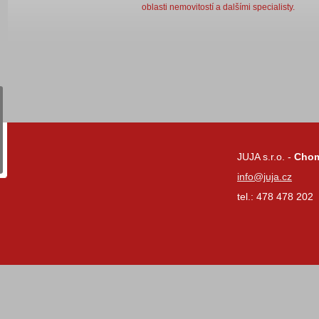
oblasti nemovitostí a dalšími specialisty.
JUJA s.r.o. -
Cho
info@juja.cz
tel.: 478 478 202