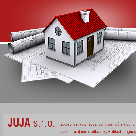
společnost autorizovaných inženýrů s dlouhole
spolupracujeme s odborníky v oblasti diagnos