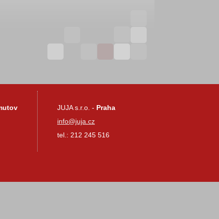
mutov
JUJA s.r.o. -
Praha
info@juja.cz
tel.: 212 245 516